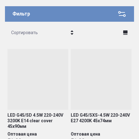
Фильтр
Сортировать
Цена - убывание
Цена - возрастание
Название - Я-А
Название - А-Я
LED G45/SD 4.5W 220-240V
LED G45/SXS-4.5W 220-240V
3200K E14 clear cover
E27 4200K 45х74мм
45х90мм
Оптовая цена
Оптовая цена