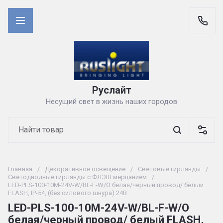
Руслайт
Несущий свет в жизнь наших городов
Главная
/
Декоративное освещение
/
Световые гирлянды
/
Светодиодные гирлянды с ФЛЭШ мерцанием
/
LED-PLS-100-10M-24V-W/BL-F-W/O белая/черный провод/ белый
FLASH, IP-54, (без силового шнура) 24В
LED-PLS-100-10M-24V-W/BL-F-W/O
белая/черный провод/ белый FLASH,