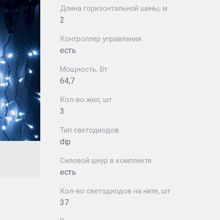
Длина горизонтальной шины, м
2
Контроллер управления
есть
Мощность, Вт
64,7
Кол-во жил, шт
3
Тип светодиодов
dip
Силовой шнур в комплекте
есть
Кол-во светодиодов на ните, шт
37