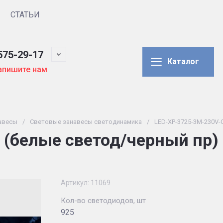
СТАТЬИ
575-29-17
Каталог
апишите нам
авесы
/
Световые занавесы светодинамика
/
LED-XP-3725-3M-230V-
 (белые светод/черный пр)
Артикул:
11069
Кол-во светодиодов, шт
925