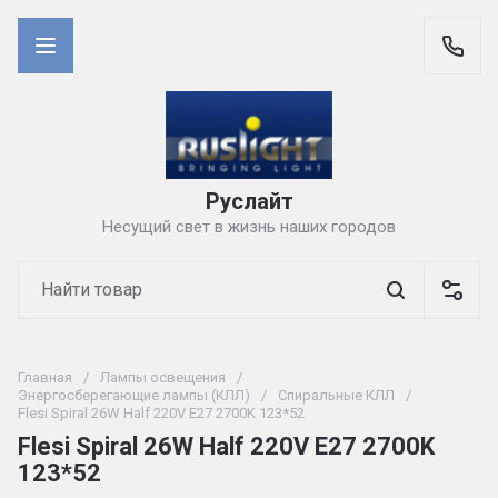
Руслайт
Несущий свет в жизнь наших городов
Главная
/
Лампы освещения
/
Энергосберегающие лампы (КЛЛ)
/
Спиральные КЛЛ
/
Flesi Spiral 26W Half 220V E27 2700K 123*52
Flesi Spiral 26W Half 220V E27 2700K
123*52