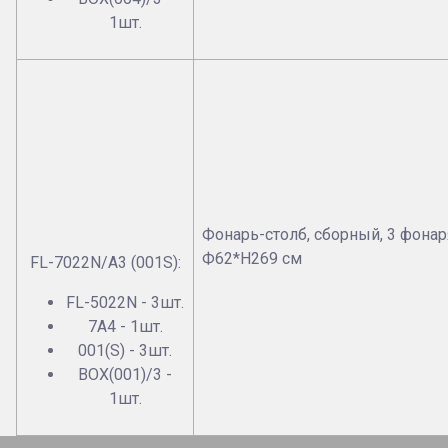
1шт.
Фонарь-столб, сборный, 3 фонар
Ф62*Н269 см
FL-7022N/А3 (001S):
FL-5022N - 3шт.
7А4 - 1шт.
001(S) - 3шт.
BOX(001)/3 -
1шт.