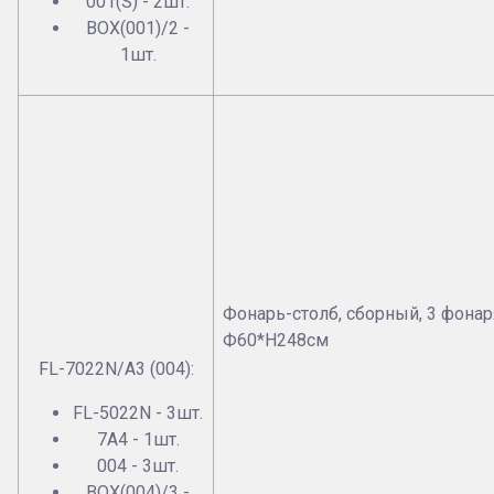
001(S) - 2шт.
BOX(001)/2 -
1шт.
Фонарь-столб, сборный, 3 фонар
Ф60*Н248см
FL-7022N/А3 (004):
FL-5022N - 3шт.
7А4 - 1шт.
004 - 3шт.
BOX(004)/3 -