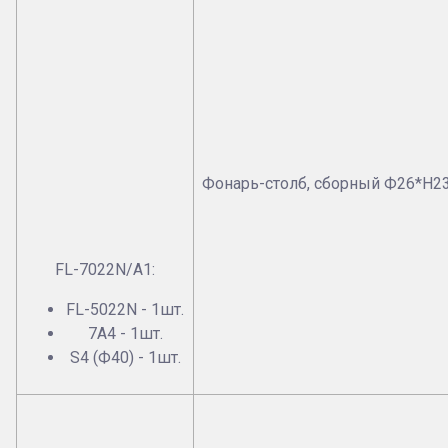
Фонарь-столб, сборный Ф26*Н2
FL-7022N/A1:
FL-5022N - 1шт.
7А4 - 1шт.
S4 (Ф40) - 1шт.